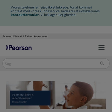
ℹ
Vores telefoner er i øjeblikket lukkede. For at komme i
kontakt med vores kundeservice, bedes du at udfylde vores
kontaktformular
.
Vi beklager ulejligheden.
Pearson Clinical & Talent Assessment
Slå
Spring
nav
over
til/
til
indholdet