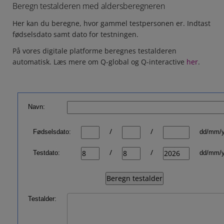
Beregn testalderen med aldersberegneren
Her kan du beregne, hvor gammel testpersonen er. Indtast
fødselsdato samt dato for testningen.
På vores digitale platforme beregnes testalderen
automatisk. Læs mere om Q-global og Q-interactive
her
.
Navn:
/
/
Fødselsdato:
dd/mm/
/
/
Testdato:
dd/mm/
Testalder: