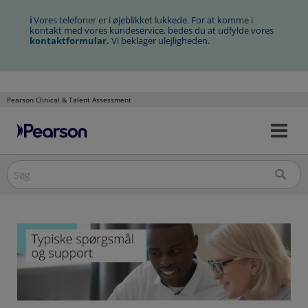
ℹ
Vores telefoner er i øjeblikket lukkede. For at komme i
kontakt med vores kundeservice, bedes du at udfylde vores
kontaktformular
.
Vi beklager ulejligheden.
Pearson Clinical & Talent Assessment
Slå
Spring
nav
over
til/
til
indholdet