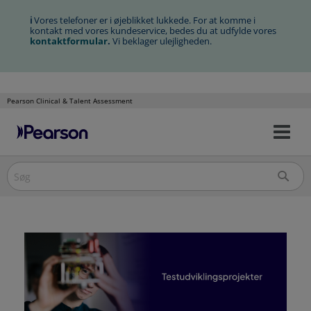
ℹ
Vores telefoner er i øjeblikket lukkede. For at komme i
kontakt med vores kundeservice, bedes du at udfylde vores
kontaktformular
.
Vi beklager ulejligheden.
Pearson Clinical & Talent Assessment
Slå
Spring
nav
over
til/
til
indholdet