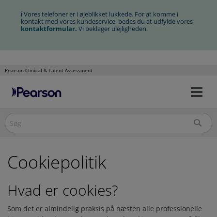
ℹ
Vores telefoner er i øjeblikket lukkede. For at komme i
kontakt med vores kundeservice, bedes du at udfylde vores
kontaktformular
.
Vi beklager ulejligheden.
Pearson Clinical & Talent Assessment
Slå
Spring
nav
over
til/
til
indholdet
Cookiepolitik
Hvad er cookies?
Som det er almindelig praksis på næsten alle professionelle