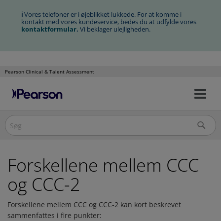
ℹ
Vores telefoner er i øjeblikket lukkede. For at komme i
kontakt med vores kundeservice, bedes du at udfylde vores
kontaktformular
.
Vi beklager ulejligheden.
Pearson Clinical & Talent Assessment
Slå
Spring
nav
over
til/
til
indholdet
Forskellene mellem CCC
og CCC-2
Forskellene mellem CCC og CCC-2 kan kort beskrevet
sammenfattes i fire punkter: