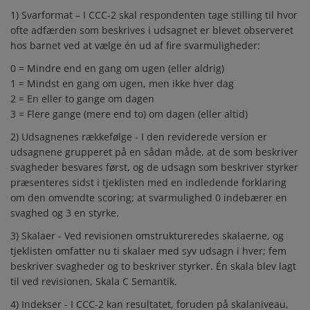
1) Svarformat – I CCC-2 skal respondenten tage stilling til hvor
ofte adfærden som beskrives i udsagnet er blevet observeret
hos barnet ved at vælge én ud af fire svarmuligheder:
0 = Mindre end en gang om ugen (eller aldrig)
1 = Mindst en gang om ugen, men ikke hver dag
2 = En eller to gange om dagen
3 = Flere gange (mere end to) om dagen (eller altid)
2) Udsagnenes rækkefølge - I den reviderede version er
udsagnene grupperet på en sådan måde, at de som beskriver
svagheder besvares først, og de udsagn som beskriver styrker
præsenteres sidst i tjeklisten med en indledende forklaring
om den omvendte scoring; at svarmulighed 0 indebærer en
svaghed og 3 en styrke.
3) Skalaer - Ved revisionen omstruktureredes skalaerne, og
tjeklisten omfatter nu ti skalaer med syv udsagn i hver; fem
beskriver svagheder og to beskriver styrker. Én skala blev lagt
til ved revisionen, Skala C Semantik.
4) Indekser - I CCC-2 kan resultatet, foruden på skalaniveau,