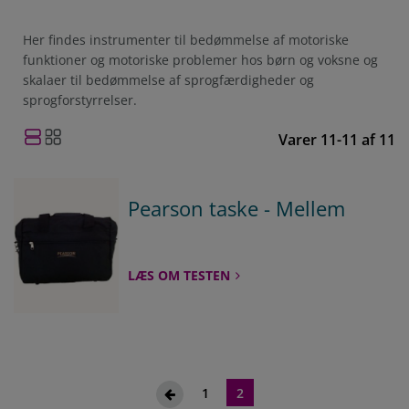
Her findes instrumenter til bedømmelse af motoriske
funktioner og motoriske problemer hos børn og voksne og
skalaer til bedømmelse af sprogfærdigheder og
sprogforstyrrelser.
Varer
11
-
11
af
11
Pearson taske - Mellem
LÆS OM TESTEN
Side
Side
Du befinder dig på siden.
Side
Forrige
1
2