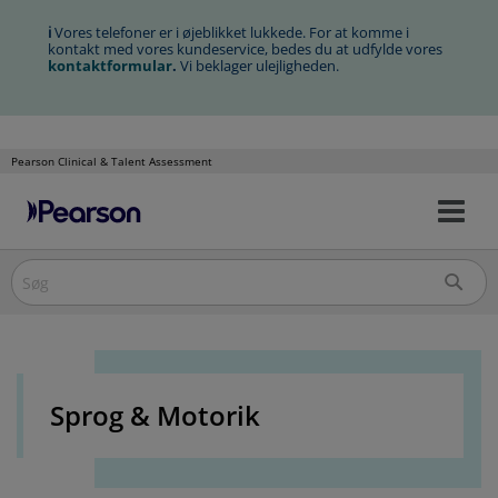
ℹ
Vores telefoner er i øjeblikket lukkede. For at komme i
kontakt med vores kundeservice, bedes du at udfylde vores
kontaktformular
.
Vi beklager ulejligheden.
Pearson Clinical & Talent Assessment
Slå
Spring
nav
over
til/
til
indholdet
Sprog & Motorik