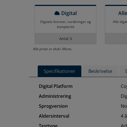
Digital
All
Digitale licenser, vurderinger og
Alle tilg
komplet kit
Antal: 3
Alle priser er ekskl. Moms.
Specifikationer
Beskrivelse
Digital Platform
Co
Administrering
Di
Sprogversion
No
Aldersinterval
4 
Testtype
Ar