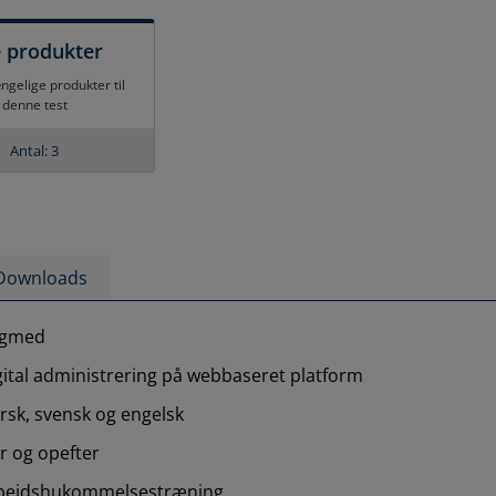
e produkter
ængelige produkter til
denne test
Antal: 3
Downloads
gmed
gital administrering på webbaseret platform
rsk, svensk og engelsk
år og opefter
bejdshukommelsestræning