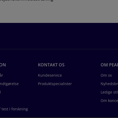
ION
KONTAKT OS
OM PEA
år
Kundeservice
Om os
endtgørelse
Produktspecialister
Nyhedsbr
d
Ledige sti
Om konce
test i forskning