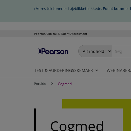
ℹ
Vores telefoner er i øjeblikket lukkede. For at komme 
Pearson Clinical & Talent Assessment
Spring
over
til
TEST & VURDERINGSSKEMAER
WEBINARER
indholdet
Forside
Cogmed
Cogmed