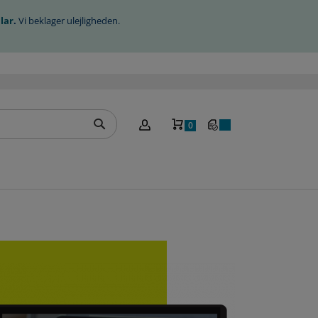
lar
.
Vi beklager ulejligheden.
Min indkøbskurv
0