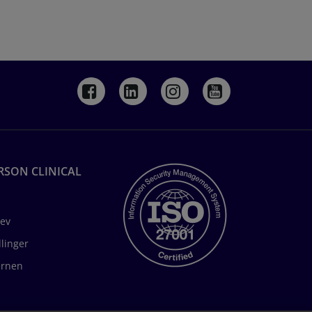
RSON CLINICAL
ev
llinger
rnen