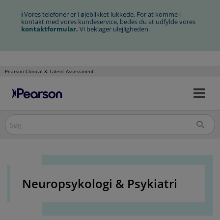
ℹ
Vores telefoner er i øjeblikket lukkede. For at komme i
kontakt med vores kundeservice, bedes du at udfylde vores
kontaktformular
.
Vi beklager ulejligheden.
Pearson Clinical & Talent Assessment
Slå
Spring
nav
over
til/
til
indholdet
Neuropsykologi & Psykiatri