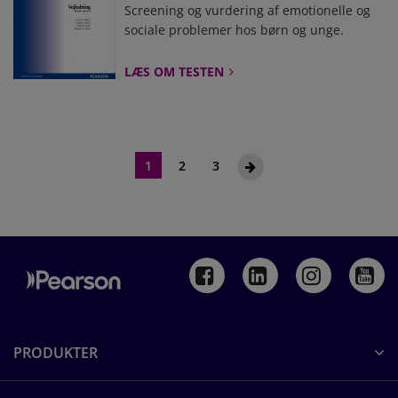
Screening og vurdering af emotionelle og
sociale problemer hos børn og unge.
LÆS OM TESTEN
Side
Du befinder dig på siden.
Side
Side
Side
Næste
1
2
3
PRODUKTER