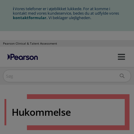
ℹ
Vores telefoner er i øjeblikket lukkede. For at komme i
kontakt med vores kundeservice, bedes du at udfylde vores
kontaktformular
.
Vi beklager ulejligheden.
Pearson Clinical & Talent Assessment
Slå
Spring
nav
over
til/
til
indholdet
Hukommelse