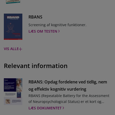
RBANS
Screening af kognitive funktioner.
LÆS OM TESTEN
VIS ALLE
D-KEFS
Test til udredning af eksekutiv funktion hos
Relevant information
børn og voksne.
LÆS OM TESTEN
RBANS: Opdag fordelene ved tidlig, nem
WMS-III
og effektiv kognitiv vurdering
Test til vurdering af indlæring og hukommelse
RBANS (Repeatable Battery for the Assessment
hos voksne.
of Neuropsychological Status) er et kort og
LÆS OM TESTEN
individuelt administreret screeningsværktøj,
LÆS DOKUMENTET
der giver et klart billede af den kognitive