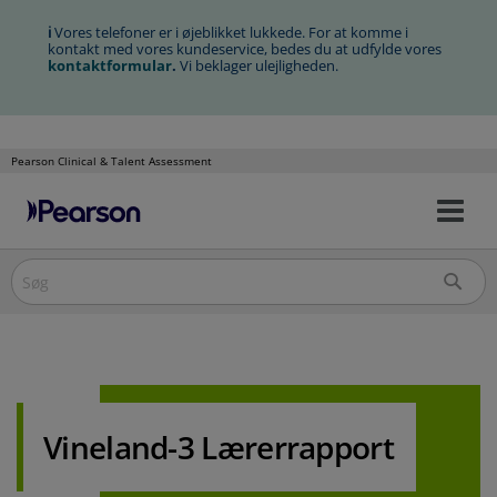
ℹ
Vores telefoner er i øjeblikket lukkede. For at komme i
kontakt med vores kundeservice, bedes du at udfylde vores
kontaktformular
.
Vi beklager ulejligheden.
Pearson Clinical & Talent Assessment
Slå
Spring
nav
over
til/
til
indholdet
Vineland-3 Lærerrapport