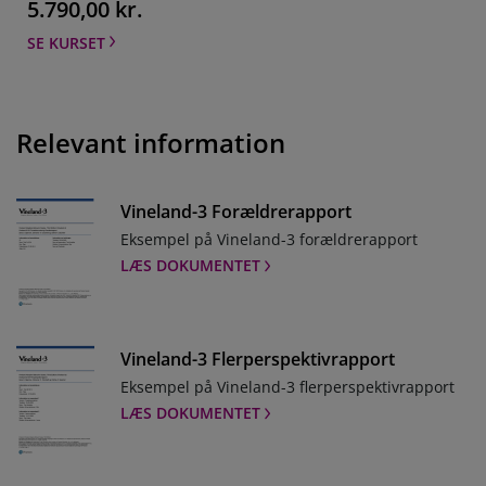
5.790,00 kr.
SE KURSET
D-KEFS
Test til udredning af eksekutiv funktion hos
Relevant information
børn og voksne.
LÆS OM TESTEN
Vineland-3 Forældrerapport
Raven's 2
Eksempel på Vineland-3 forældrerapport
Findes også digitalt på vores platform Q-global.
LÆS DOKUMENTET
LÆS OM TESTEN
Vineland-3 Flerperspektivrapport
BESS
Eksempel på Vineland-3 flerperspektivrapport
Findes også digitalt på vores platform Q-global.
LÆS DOKUMENTET
LÆS OM TESTEN