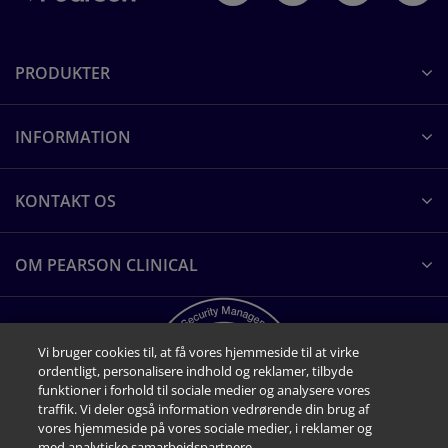
LÆS DOKUMENTET
TROG-2
PRODUKTER
Test til vurdering af receptive grammatiske
BESS Resultatrapport Selvvurdering
færdigheder.
Eksempel på resultatrapport BESS
INFORMATION
LÆS OM TESTEN
Selvvurdering
LÆS DOKUMENTET
TEA-Ch
KONTAKT OS
Test til vurdering af opmærksomhedsfunktioner
BESS Resultatrapport Forældrevurdering
hos børn og unge.
Eksempel på resultatrapport BESS
OM PEARSON CLINICAL
LÆS OM TESTEN
Forældrevurdering
LÆS DOKUMENTET
CCC-2
Vi bruger cookies til, at få vores hjemmeside til at virke
Tjekliste til screening af sproglige
BESS flerperspektivrapport
ordentligt, personalisere indhold og reklamer, tilbyde
vanskeligheder.
Eksempel på BESS flerperspektivrapport
funktioner i forhold til sociale medier og analysere vores
LÆS OM TESTEN
traffik. Vi deler også information vedrørende din brug af
LÆS DOKUMENTET
vores hjemmeside på vores sociale medier, i reklamer og
med analytiske samarbejdspartnere.