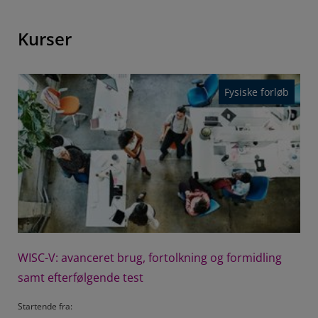
Læs mere om Q-interactive her.
LÆS OM TESTEN
Kurser
CELF-4
Fysiske forløb
Test til vurdering af sproglige vanskeligheder.
LÆS OM TESTEN
BASC-3
Findes også digitalt på vores platform Q-global.
LÆS OM TESTEN
WISC-V: avanceret brug, fortolkning og formidling
Sensory Profile Adolescent/Adult
samt efterfølgende test
Test til vurdering af sensorisk forarbejdning.
Startende fra
LÆS OM TESTEN