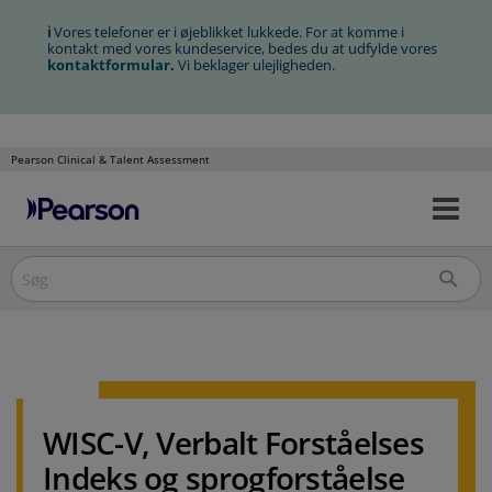
ℹ
Vores telefoner er i øjeblikket lukkede. For at komme i
kontakt med vores kundeservice, bedes du at udfylde vores
kontaktformular
.
Vi beklager ulejligheden.
Pearson Clinical & Talent Assessment
Slå
Spring
nav
over
til/
til
indholdet
WISC-V, Verbalt Forståelses
Indeks og sprogforståelse