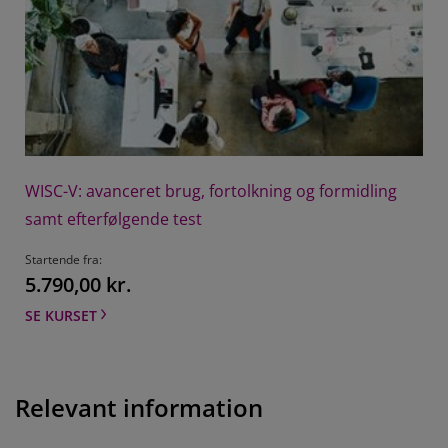
LÆS OM TESTEN
BASC-3
Findes også digitalt på vores platform Q-global.
LÆS OM TESTEN
WISC-V: avanceret brug, fortolkning og formidling
Sensory Profile Adolescent/Adult
samt efterfølgende test
Test til vurdering af sensorisk forarbejdning.
Startende fra
LÆS OM TESTEN
5.790,00 kr.
SE KURSET
RBANS
Screening af kognitive funktioner.
Relevant information
LÆS OM TESTEN