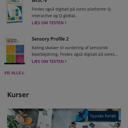
WISC-V
Findes også digitalt på vores platforme Q-
interactive og Q-global.
LÆS OM TESTEN
Sensory Profile 2
Rating skalaer til vurdering af sensorisk
bearbejdning. Findes også digitalt på vores
platform Q-global.
LÆS OM TESTEN
VIS ALLE
Q-interactive
Læs mere om Q-interactive her.
Kurser
LÆS OM TESTEN
CELF-4
Fysiske forløb
Test til vurdering af sproglige vanskeligheder.